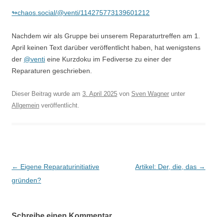
↬chaos.social/@venti/114275773139601212
Nachdem wir als Gruppe bei unserem Reparaturtreffen am 1.
April keinen Text darüber veröffentlicht haben, hat wenigstens
der
@venti
eine Kurzdoku im Fediverse zu einer der
Reparaturen geschrieben.
Dieser Beitrag wurde am
3. April 2025
von
Sven Wagner
unter
Allgemein
veröffentlicht.
Beitragsnavigation
←
Eigene Reparaturinitiative
Artikel: Der, die, das
→
gründen?
Schreibe einen Kommentar