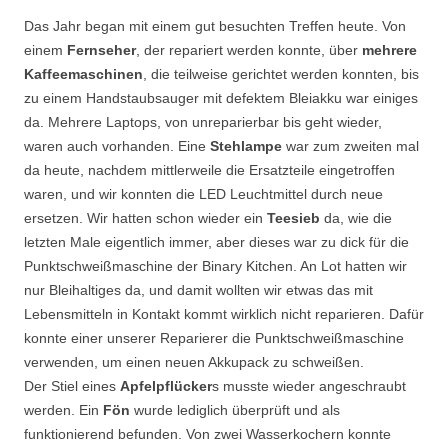
Das Jahr began mit einem gut besuchten Treffen heute. Von
einem
Fernseher
, der repariert werden konnte, über
mehrere
Kaffeemaschinen
, die teilweise gerichtet werden konnten, bis
zu einem Handstaubsauger mit defektem Bleiakku war einiges
da. Mehrere Laptops, von unreparierbar bis geht wieder,
waren auch vorhanden. Eine
Stehlampe
war zum zweiten mal
da heute, nachdem mittlerweile die Ersatzteile eingetroffen
waren, und wir konnten die LED Leuchtmittel durch neue
ersetzen. Wir hatten schon wieder ein
Teesieb
da, wie die
letzten Male eigentlich immer, aber dieses war zu dick für die
Punktschweißmaschine der Binary Kitchen. An Lot hatten wir
nur Bleihaltiges da, und damit wollten wir etwas das mit
Lebensmitteln in Kontakt kommt wirklich nicht reparieren. Dafür
konnte einer unserer Reparierer die Punktschweißmaschine
verwenden, um einen neuen Akkupack zu schweißen.
Der Stiel eines
Apfelpflücker
s musste wieder angeschraubt
werden. Ein
Fön
wurde lediglich überprüft und als
funktionierend befunden. Von zwei Wasserkochern konnte