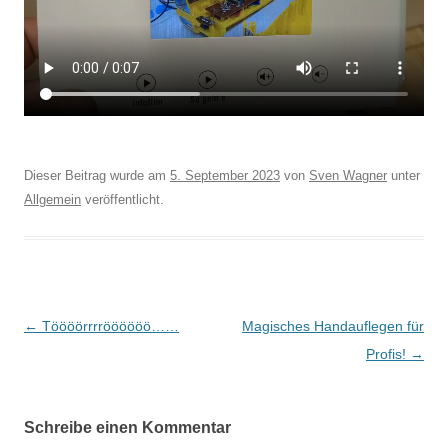
Dieser Beitrag wurde am
5. September 2023
von
Sven Wagner
unter
Allgemein
veröffentlicht.
Beitragsnavigation
←
Töööörrrröööööö……
Magisches Handauflegen für
Profis!
→
Schreibe einen Kommentar