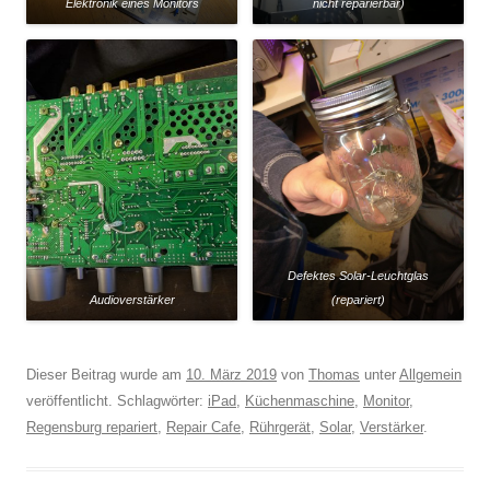
Elektronik eines Monitors
nicht reparierbar)
Defektes Solar-Leuchtglas
Audioverstärker
(repariert)
Dieser Beitrag wurde am
10. März 2019
von
Thomas
unter
Allgemein
veröffentlicht. Schlagwörter:
iPad
,
Küchenmaschine
,
Monitor
,
Regensburg repariert
,
Repair Cafe
,
Rührgerät
,
Solar
,
Verstärker
.