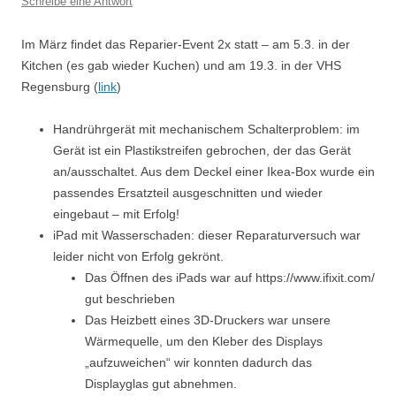
Schreibe eine Antwort
Im März findet das Reparier-Event 2x statt – am 5.3. in der
Kitchen (es gab wieder Kuchen) und am 19.3. in der VHS
Regensburg (
link
)
Handrührgerät mit mechanischem Schalterproblem: im
Gerät ist ein Plastikstreifen gebrochen, der das Gerät
an/ausschaltet. Aus dem Deckel einer Ikea-Box wurde ein
passendes Ersatzteil ausgeschnitten und wieder
eingebaut – mit Erfolg!
iPad mit Wasserschaden: dieser Reparaturversuch war
leider nicht von Erfolg gekrönt.
Das Öffnen des iPads war auf https://www.ifixit.com/
gut beschrieben
Das Heizbett eines 3D-Druckers war unsere
Wärmequelle, um den Kleber des Displays
„aufzuweichen“ wir konnten dadurch das
Displayglas gut abnehmen.