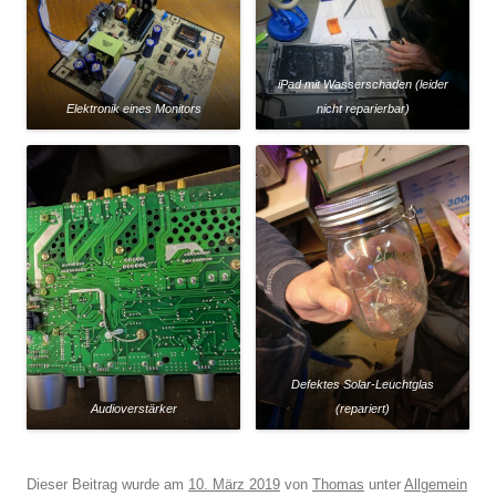
iPad mit Wasserschaden (leider
Elektronik eines Monitors
nicht reparierbar)
Defektes Solar-Leuchtglas
Audioverstärker
(repariert)
Dieser Beitrag wurde am
10. März 2019
von
Thomas
unter
Allgemein