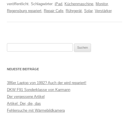
veröffentlicht. Schlagwörter:
iPad
,
Küchenmaschine
,
Monitor
,
Regensburg repariert
,
Repair Cafe
,
Rührgerät
,
Solar
,
Verstärker
.
Suchen
nach:
NEUESTE BEITRÄGE
386er Laptop von 1992? Auch der wird repariert!
DKW F91 Sonderklasse von Karmann
Der vergessene Artikel
Artikel: Der, die, das
Fehlersuche mit Wärmebildkamera