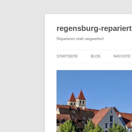
Zum
Inhalt
springen
regensburg-repariert
Reparieren statt wegwerfen!
STARTSEITE
BLOG
NÄCHSTE 
VERANST
ANDERE R