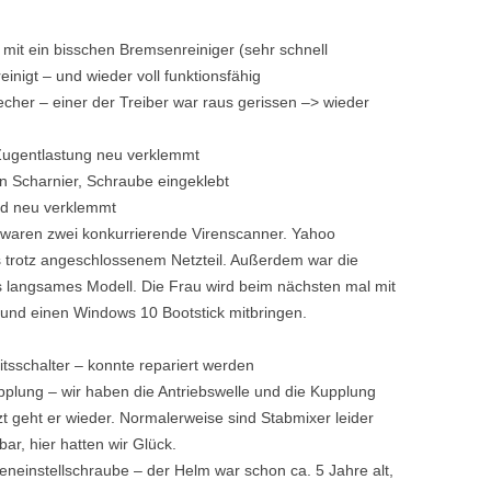
 mit ein bisschen Bremsenreiniger (sehr schnell
nigt – und wieder voll funktionsfähig
echer – einer der Treiber war raus gerissen –> wieder
 Zugentlastung neu verklemmt
n Scharnier, Schraube eingeklebt
ad neu verklemmt
waren zwei konkurrierende Virenscanner. Yahoo
trotz angeschlossenem Netzteil. Außerdem war die
s langsames Modell. Die Frau wird beim nächsten mal mit
und einen Windows 10 Bootstick mitbringen.
tsschalter – konnte repariert werden
upplung – wir haben die Antriebswelle und die Kupplung
 geht er wieder. Normalerweise sind Stabmixer leider
bar, hier hatten wir Glück.
eneinstellschraube – der Helm war schon ca. 5 Jahre alt,