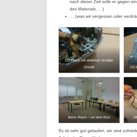
nach dieser Zeit solle er gegen 
des Materials, …)
… (was wir vergessen oder verdrä
CD-Player mit defektem Schalter
(Detail)
CD-P
leerer Raum – vor dem Kurs
Mi
Es ist sehr gut gelaufen, wir sind zufri