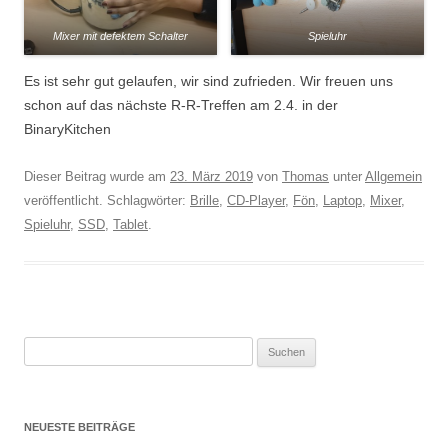
Mixer mit defektem Schalter
Spieluhr
Es ist sehr gut gelaufen, wir sind zufrieden. Wir freuen uns
schon auf das nächste R-R-Treffen am 2.4. in der
BinaryKitchen
Dieser Beitrag wurde am
23. März 2019
von
Thomas
unter
Allgemein
veröffentlicht. Schlagwörter:
Brille
,
CD-Player
,
Fön
,
Laptop
,
Mixer
,
Spieluhr
,
SSD
,
Tablet
.
Suchen
nach:
NEUESTE BEITRÄGE