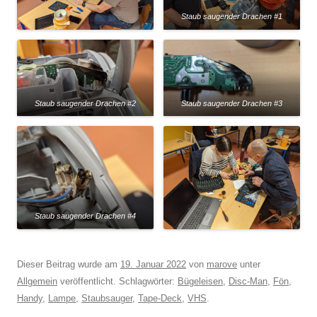
Staub saugender Drachen #1
Staub saugender Drachen #2
Staub saugender Drachen #3
Staub saugender Drachen #4
Dieser Beitrag wurde am
19. Januar 2022
von
marove
unter
Allgemein
veröffentlicht. Schlagwörter:
Bügeleisen
,
Disc-Man
,
Fön
,
Handy
,
Lampe
,
Staubsauger
,
Tape-Deck
,
VHS
.