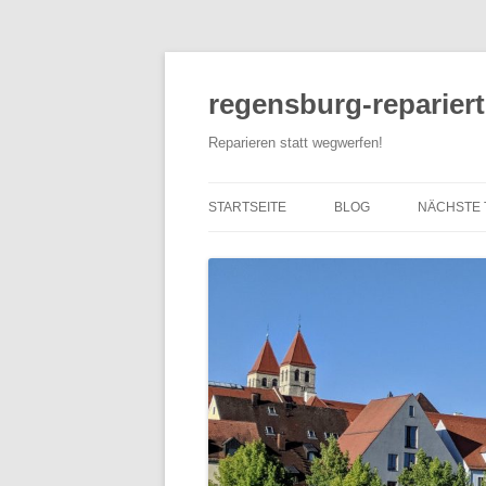
Zum
Inhalt
springen
regensburg-repariert
Reparieren statt wegwerfen!
STARTSEITE
BLOG
NÄCHSTE 
VERANST
ANDERE R