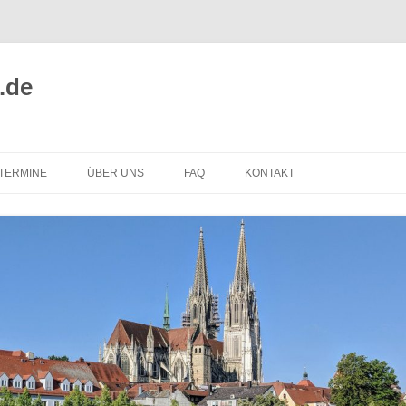
.de
TERMINE
ÜBER UNS
FAQ
KONTAKT
ALTUNGSORTE
REPARIEREN STATT
WEGWERFEN
EPARATURINTIATIVEN
SELBST REPARIEREN
MITMACHEN