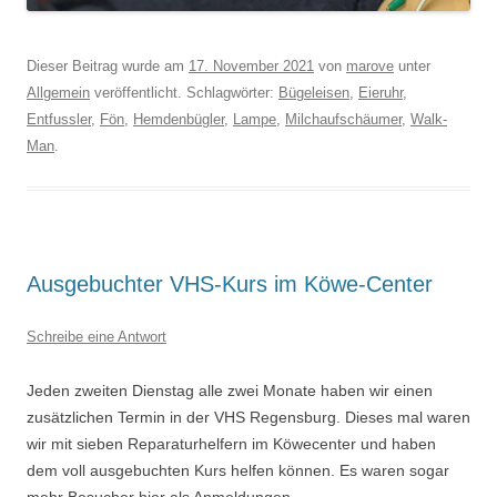
Dieser Beitrag wurde am
17. November 2021
von
marove
unter
Allgemein
veröffentlicht. Schlagwörter:
Bügeleisen
,
Eieruhr
,
Entfussler
,
Fön
,
Hemdenbügler
,
Lampe
,
Milchaufschäumer
,
Walk-
Man
.
Ausgebuchter VHS-Kurs im Köwe-Center
Schreibe eine Antwort
Jeden zweiten Dienstag alle zwei Monate haben wir einen
zusätzlichen Termin in der VHS Regensburg. Dieses mal waren
wir mit sieben Reparaturhelfern im Köwecenter und haben
dem voll ausgebuchten Kurs helfen können. Es waren sogar
mehr Besucher hier als Anmeldungen.