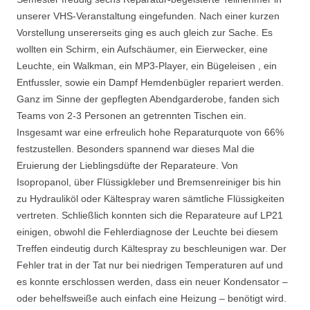
unserer VHS-Veranstaltung eingefunden. Nach einer kurzen
Vorstellung unsererseits ging es auch gleich zur Sache. Es
wollten ein Schirm, ein Aufschäumer, ein Eierwecker, eine
Leuchte, ein Walkman, ein MP3-Player, ein Bügeleisen , ein
Entfussler, sowie ein Dampf Hemdenbügler repariert werden.
Ganz im Sinne der gepflegten Abendgarderobe, fanden sich
Teams von 2-3 Personen an getrennten Tischen ein.
Insgesamt war eine erfreulich hohe Reparaturquote von 66%
festzustellen. Besonders spannend war dieses Mal die
Eruierung der Lieblingsdüfte der Reparateure. Von
Isopropanol, über Flüssigkleber und Bremsenreiniger bis hin
zu Hydrauliköl oder Kältespray waren sämtliche Flüssigkeiten
vertreten. Schließlich konnten sich die Reparateure auf LP21
einigen, obwohl die Fehlerdiagnose der Leuchte bei diesem
Treffen eindeutig durch Kältespray zu beschleunigen war. Der
Fehler trat in der Tat nur bei niedrigen Temperaturen auf und
es konnte erschlossen werden, dass ein neuer Kondensator –
oder behelfsweiße auch einfach eine Heizung – benötigt wird.