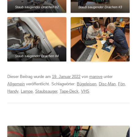
Staub saugender Drachen #2
Staub saugender Drachen #3
Staub saugender Drachen #4
Dieser Beitrag wurde am
19. Januar 2022
von
marove
unter
Allgemein
veröffentlicht. Schlagwörter:
Bügeleisen
,
Disc-Man
,
Fön
,
Handy
,
Lampe
,
Staubsauger
,
Tape-Deck
,
VHS
.